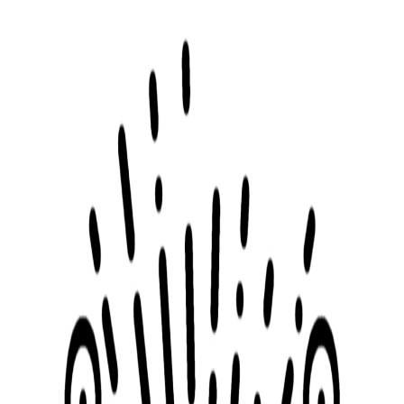
壁纸次元
首页
电脑壁纸
手机壁纸
头像
表情包
其他
登录
搜索
搜索
壁纸次元
分类浏览
首页
电脑壁纸
手机壁纸
头像
表情包
其他
APP下载
立即登录
© 2026 壁纸次元