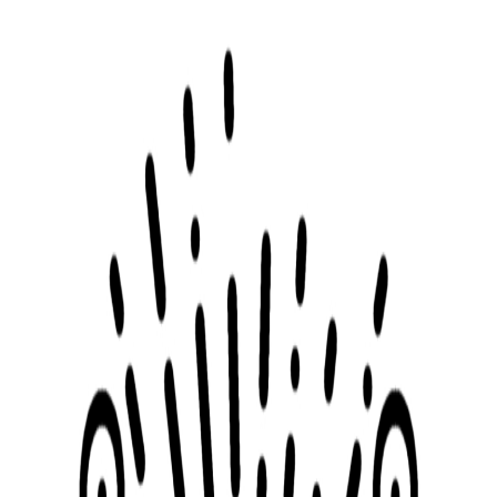
壁纸次元
首页
电脑壁纸
手机壁纸
头像
表情包
其他
登录
搜索
搜索
壁纸次元
分类浏览
首页
电脑壁纸
手机壁纸
头像
表情包
其他
APP下载
立即登录
© 2026 壁纸次元