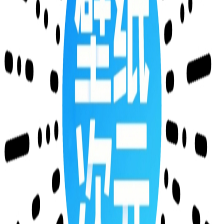
暗黑系红瞳动漫男生头像，高冷神秘特写
详情
氛围感黑色长发侧颜头像
详情
侧颜冷酷男生头像，烟雾氛围感真人照
详情
暗黑系女战士背影壁纸，手持双刀黑发少女
详情
黑色卷发侧颜的潮流男生头像
详情
黑色高领遮脸女生头像，酷飒齐刘海氛围感
详情
黑衣高冷挡脸酷飒女生头像
详情