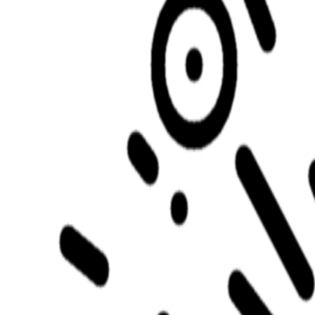
黄昏
精选海量黄昏高清图片，涵盖城市天际线、海边落日及乡村晚
《你的名字》黄昏下的三叶，彗星划过夜空动态壁纸
详情
极简橙色巨月山脉夜景壁纸
详情
黄昏少女剪影远眺城市灯火意境壁纸
详情
紫色晚霞下的城市屋顶，唯美动漫背景壁纸
详情
日系黄昏街道动漫风景壁纸
详情