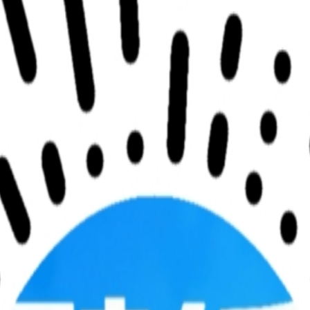
霞等唯美场景。提供免费下载的夕阳风景摄影素材，满足设计、