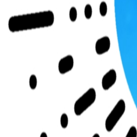
红发少女与东京塔黄昏城市风景壁纸
详情
黄昏河边水手服少女与自行车壁纸
详情
夕阳下的积雨云与少年，日系青春动漫壁纸
详情
夕阳下的城市天台，伸手互动的唯美动漫少女壁纸
详情
蜘蛛侠：跃动于金色都市的守护者
详情
黄昏操场Q版萌系角色壁纸
详情
黄昏芦苇少女温婉眼镜壁纸