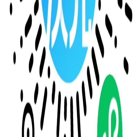
详情
哈？阿尼亚震惊表情包
详情
壁纸次元
壁纸次元是一个免费高清壁纸分享平台，提供手机壁纸、电脑
壁纸、动态壁纸、头像图片等优质素材。所有壁纸均通过云盘
链接免费下载，每日更新超清 4K 壁纸、动漫壁纸、风景壁
纸、唯美壁纸，让你轻松进入壁纸的无限宇宙。
© 2026 壁纸次元. All rights reserved.
关于我们
隐私政策
用户协议