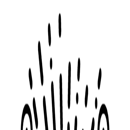
壁纸次元
首页
电脑壁纸
手机壁纸
头像
表情包
其他
登录
搜索
搜索
壁纸次元
分类浏览
首页
电脑壁纸
手机壁纸
头像
表情包
其他
APP下载
立即登录
© 2026 壁纸次元