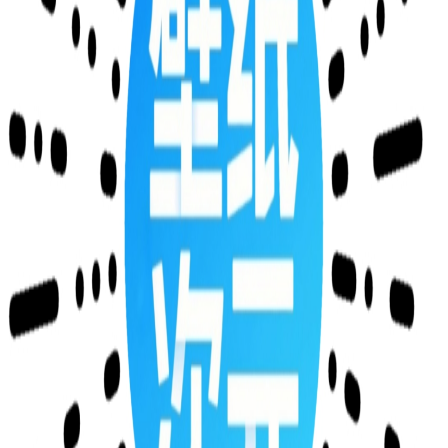
瞳孔地震！这只猫在咆哮
详情
搞笑惊讶女生，蓝色校服动漫头像
详情
脸红惊讶表情的动漫女孩特写头像
详情
熊大吃苹果惊呆表情，太真实了
详情
搞怪粗线条Hello Kitty惊讶表情情侣头像
详情
大喊的橘猫：耳机线缠绕的崩溃瞬间
详情
猫咪大脸特写模糊呆萌表情包