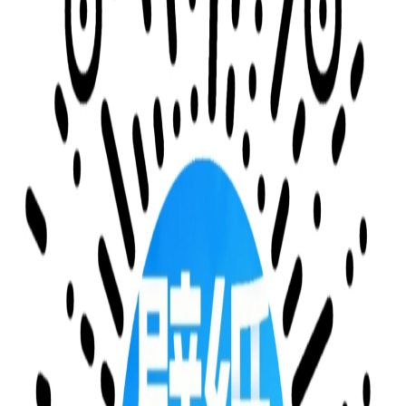
惊讶
海量高清惊讶表情图片免费下载，涵盖人物惊讶瞬间、意外反
应及震惊特写。精选长尾词包括惊讶表情包、真实惊讶摄影、
情绪素材库，满足设计、自媒体及广告创作需求，快速提升内
容吸引力。
表情惊讶脸红的黑发二次元漫画少女
详情
呆萌惊讶白色猫咪特写，可爱宠物头像
详情
橘猫震惊WOW表情包，哇塞好惊讶
详情
柴犬张大嘴巴惊叫，夸张震惊沙雕表情包
详情