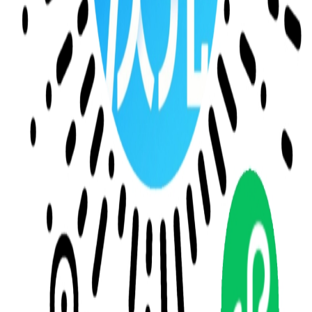
详情
蓝发洛丽塔少女蓝天白云头像
详情
壁纸次元
壁纸次元是一个免费高清壁纸分享平台，提供手机壁纸、电脑
壁纸、动态壁纸、头像图片等优质素材。所有壁纸均通过云盘
链接免费下载，每日更新超清 4K 壁纸、动漫壁纸、风景壁
纸、唯美壁纸，让你轻松进入壁纸的无限宇宙。
© 2026 壁纸次元. All rights reserved.
关于我们
隐私政策
用户协议