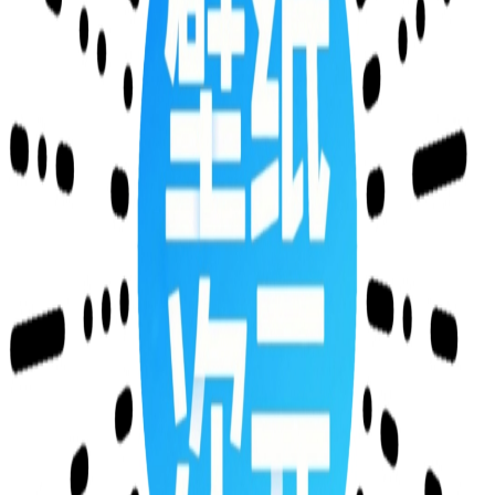
详情
猫耳少女暖房慵懒时光
详情
蓝发少女 卧室起床手机壁纸
详情
芙宁娜俏皮眨眼
详情
深海幻梦 蓝紫发少女
详情
清冷蓝发古风少女插画，唯美气质女生头像
详情
蓝发少女喝饮料呆萌动漫特写头像
详情
原神芙宁娜水神华丽同人插画壁纸