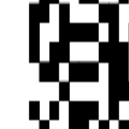
详情
赛博朋克风格动漫少女城市走廊壁纸
详情
毁灭边缘：炽焰中的深情拥吻
详情
火影同人：雏田与鸣人的动态拥吻
详情
阳光下的浪漫青春
详情
治愈系白色沙滩海边漫步壁纸
详情
粉发和服少女，日系甜蜜互动瞬间
详情
3D米菲兔吃汉堡头像，蓝白配色简约可爱风