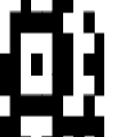
费下载，每日更新超清 4K 壁纸、动漫壁纸、风景壁纸、唯