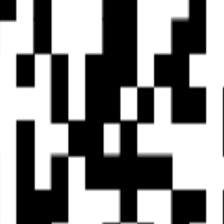
纸、动态壁纸、头像图片等优质素材。所有壁纸均通过云盘链接免