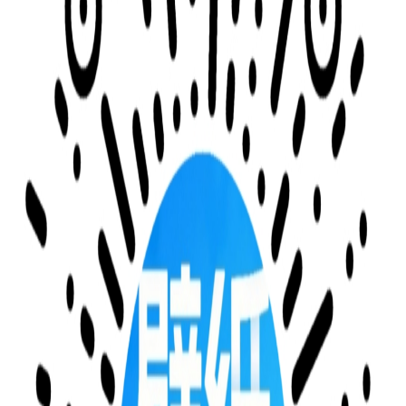
情绪
海量情绪主题高清图片免费下载，涵盖快乐、悲伤、愤怒等多
种情感表达。寻找触动心灵的情感摄影素材？这里提供高质
量、可商用的情绪图片，助您的设计项目更具感染力与共鸣。
黄昏少女剪影远眺城市灯火意境壁纸
详情
雨天街头撑伞行人复古胶片风壁纸
详情
蓝眼少女暗黑情绪厚涂风格壁纸
详情
高冷氛围感男生遮脸头像，黑白情绪风特写
详情