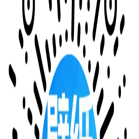
少女写真
精选海量高清少女写真图片，涵盖清新校园、唯美日系、复古
胶片等多种风格。提供免费下载与在线浏览，满足您对青春活
力与甜美气质少女摄影的所有想象，是设计师与摄影爱好者的
首选素材库。
软萌女仆装少女写真
详情
甜美猫耳少女洛丽塔风壁纸
详情
遮脸少女的软萌浅色系穿搭
详情
居家清新少女手持番茄沙发写真壁纸