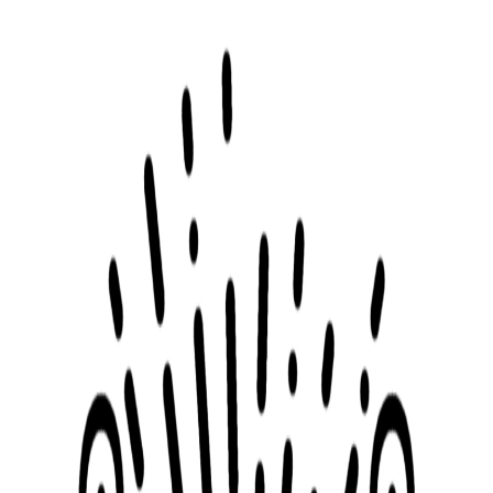
壁纸次元
首页
电脑壁纸
手机壁纸
头像
表情包
其他
登录
搜索
搜索
壁纸次元
分类浏览
首页
电脑壁纸
手机壁纸
头像
表情包
其他
APP下载
立即登录
© 2026 壁纸次元