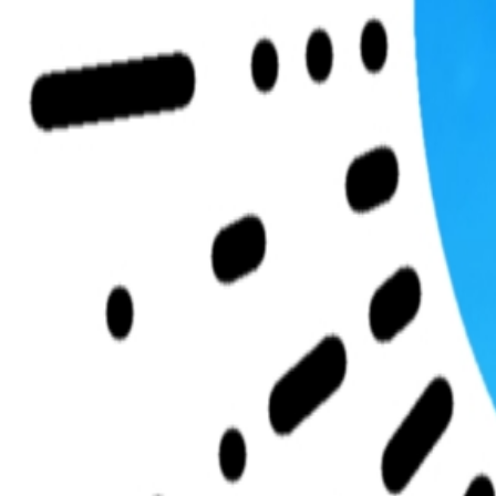
详情
金发异色瞳猫耳娘，阳光萌系壁纸
详情
水彩手绘风蓝发少女头像
详情
红眸黑发二次元少女头像
详情
花园少女 紫色花朵点缀
详情
唯美白发二次元少女侧颜，手绘风格头像
详情
蓝色梦幻蝴蝶少女插画头像
详情