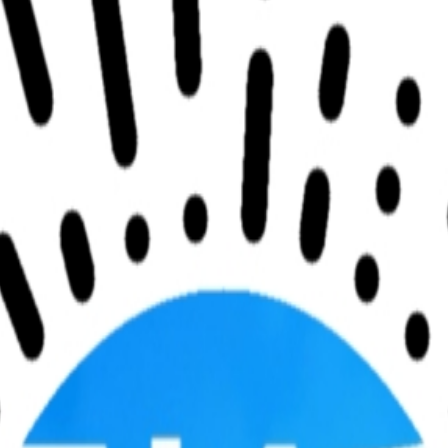
提供高清无水印的唯美意境头像下载，满足微信、QQ等社交平