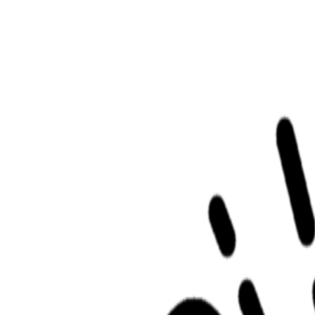
壁纸次元
首页
电脑壁纸
手机壁纸
头像
表情包
其他
登录
搜索
搜索
壁纸次元
分类浏览
首页
电脑壁纸
手机壁纸
头像
表情包
其他
APP下载
立即登录
© 2026 壁纸次元