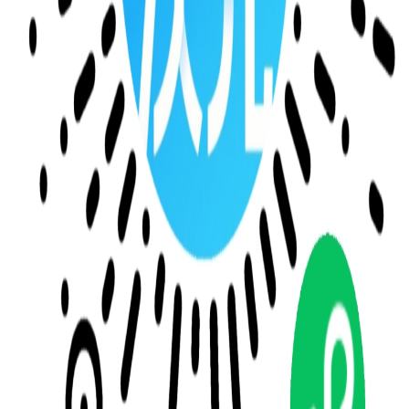
淡雅风动漫情侣拥抱，温柔治愈系
详情
黑白系动漫情侣拥抱头像，高冷忧郁氛围感
详情
壁纸次元
壁纸次元是一个免费高清壁纸分享平台，提供手机壁纸、电脑
壁纸、动态壁纸、头像图片等优质素材。所有壁纸均通过云盘
链接免费下载，每日更新超清 4K 壁纸、动漫壁纸、风景壁
纸、唯美壁纸，让你轻松进入壁纸的无限宇宙。
© 2026 壁纸次元. All rights reserved.
关于我们
隐私政策
用户协议